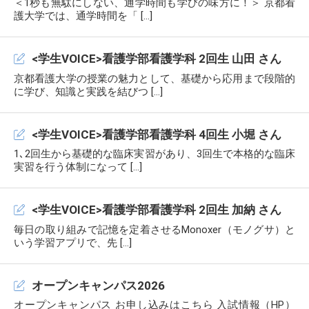
＜1秒も無駄にしない、通学時間も学びの味方に！＞ 京都看
護大学では、通学時間を「 […]
<学生VOICE>看護学部看護学科 2回生 山田 さん
京都看護大学の授業の魅力として、基礎から応用まで段階的
に学び、知識と実践を結びつ […]
<学生VOICE>看護学部看護学科 4回生 小堀 さん
1､2回生から基礎的な臨床実習があり、3回生で本格的な臨床
実習を行う体制になって […]
<学生VOICE>看護学部看護学科 2回生 加納 さん
毎日の取り組みで記憶を定着させるMonoxer（モノグサ）と
いう学習アプリで、先 […]
オープンキャンパス2026
オープンキャンパス お申し込みはこちら 入試情報（HP）